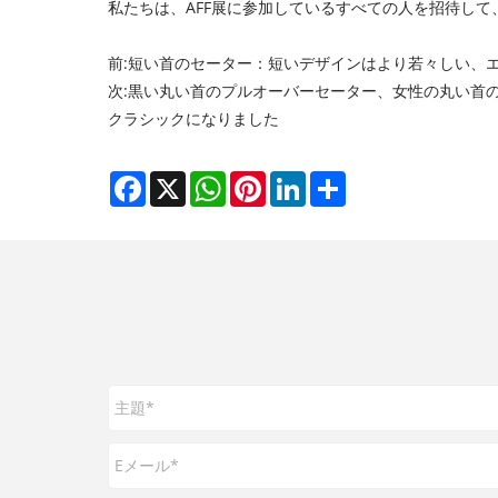
私たちは、AFF展に参加しているすべての人を招待し
前:
短い首のセーター：短いデザインはより若々しい、
次:
黒い丸い首のプルオーバーセーター、女性の丸い首
クラシックになりました
Facebook
X
WhatsApp
Pinterest
LinkedIn
Share